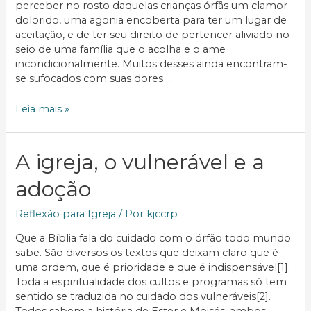
engajamento
perceber no rosto daquelas crianças órfãs um clamor
transformador
dolorido, uma agonia encoberta para ter um lugar de
aceitação, e de ter seu direito de pertencer aliviado no
seio de uma família que o acolha e o ame
incondicionalmente. Muitos desses ainda encontram-
se sufocados com suas dores …
Desperta
Leia mais »
Igreja
A igreja, o vulnerável e a
adoção
Reflexão para Igreja
/ Por
kjccrp
Que a Bíblia fala do cuidado com o órfão todo mundo
sabe. São diversos os textos que deixam claro que é
uma ordem, que é prioridade e que é indispensável[1].
Toda a espiritualidade dos cultos e programas só tem
sentido se traduzida no cuidado dos vulneráveis[2].