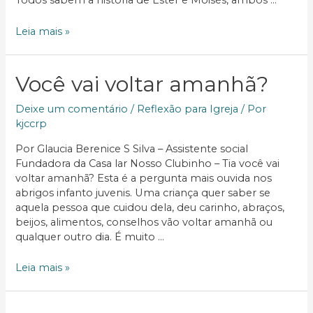
Todos sabem a história de Ester e Moisés, ambos …
A
Leia mais »
igreja,
o
vulnerável
Você vai voltar amanhã?
e
a
Deixe um comentário
/
Reflexão para Igreja
/ Por
adoção
kjccrp
Por Glaucia Berenice S Silva – Assistente social
Fundadora da Casa lar Nosso Clubinho – Tia você vai
voltar amanhã? Esta é a pergunta mais ouvida nos
abrigos infanto juvenis. Uma criança quer saber se
aquela pessoa que cuidou dela, deu carinho, abraços,
beijos, alimentos, conselhos vão voltar amanhã ou
qualquer outro dia. É muito …
Você
Leia mais »
vai
voltar
amanhã?