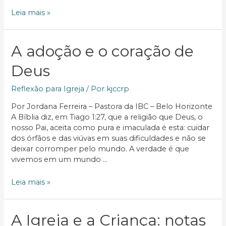
adoção:
Leia mais »
Um
ato
de
A adoção e o coração de
amor
Deus
Reflexão para Igreja
/ Por
kjccrp
Por Jordana Ferreira – Pastora da IBC – Belo Horizonte
A Bíblia diz, em Tiago 1:27, que a religião que Deus, o
nosso Pai, aceita como pura e imaculada é esta: cuidar
dos órfãos e das viúvas em suas dificuldades e não se
deixar corromper pelo mundo. A verdade é que
vivemos em um mundo …
A
Leia mais »
adoção
e
o
A Igreja e a Criança: notas
coração