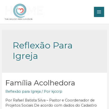
Ir
para
o
MAI
conteúdo
Toda criança tem direito a uma família
ME
Reflexão Para
Igreja
Família Acolhedora
Reflexão para Igreja
/ Por
kjccrp
Por Rafael Batista Silva – Pastor e Coordenador de
Projetos Sociais De acordo com dados do Cadastro