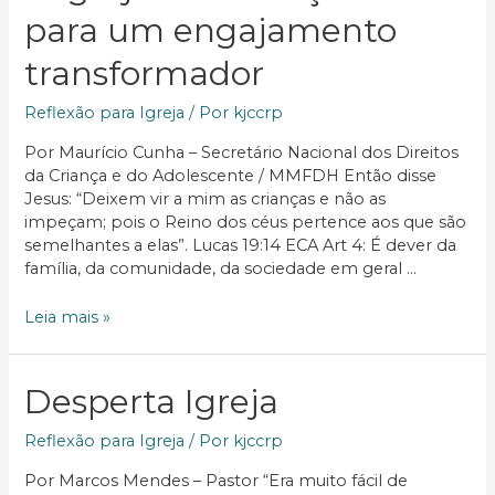
de
para um engajamento
Deus
transformador
Reflexão para Igreja
/ Por
kjccrp
Por Maurício Cunha – Secretário Nacional dos Direitos
da Criança e do Adolescente / MMFDH Então disse
Jesus: “Deixem vir a mim as crianças e não as
impeçam; pois o Reino dos céus pertence aos que são
semelhantes a elas”. Lucas 19:14 ECA Art 4: É dever da
família, da comunidade, da sociedade em geral …
A
Leia mais »
Igreja
e
a
Desperta Igreja
Criança:
notas
Reflexão para Igreja
/ Por
kjccrp
para
um
Por Marcos Mendes – Pastor “Era muito fácil de