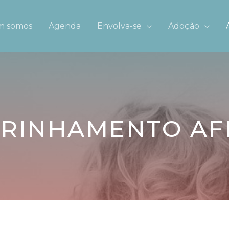
 somos
Agenda
Envolva-se
Adoção
RINHAMENTO AF