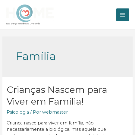
Ir
para
o
MAI
conteúdo
Toda criança tem direito a uma família
ME
Família
Crianças Nascem para
Viver em Família!
Psicologia
/ Por
webmaster
Criança nasce para viver em família, não
necessariamente a biológica, mas aquela que