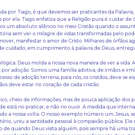
ada por Tiago, é que devemos ser praticantes da Palavra
or ela. Tiago enfatiza que a Religião pura é cuidar de ó
s um absoluto silêncio no meio Cristão quando o assunt
istória sem ver o milagre de vidas transformadas pelo p
mover, manifestar o amor de Cristo. Milhares de órfãos
de cuidado, em cumprimento à palavra de Deus, entregu
ológica. Deus molda a nossa nova maneira de ver a vida. 
 por adoção. Somos uma família adotiva, de irmãos e irmã
cesso de adoção terrena, para nós, os cristãos, deve se e
fãos deve estar no coração de cada cristão.
, cheio de informações, mas de pouca aplicação dos p
e está no praticar, e não no ouvir. A medida que interna
o a nossa volta. O nosso exemplo número um, Jesus, s
rio, uniu a santidade pessoal à compaixão pública. Ele no
o de quando Deus visita alguém, pois sempre há uma tra