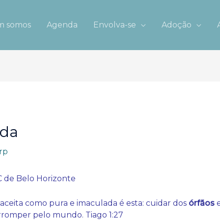
 somos
Agenda
Envolva-se
Adoção
ada
rp
C de Belo Horizonte
 aceita como pura e imaculada é esta: cuidar dos
órfãos
e
orromper pelo mundo. Tiago 1:27