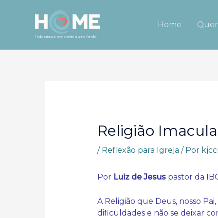
Ir
para
Home
Quem
o
Toda criança tem direito a uma família
conteúdo
Religião Imacul
/
Reflexão para Igreja
/ Por
kjcc
Por
Luiz de Jesus
pastor da IB
A Religião que Deus, nosso Pai,
dificuldades e não se deixar c