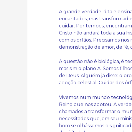
A grande verdade, dita e ensin
encantados, mas transformados p
cuidar. Por tempos, encontramo
Cristo não andará toda a sua h
com os órfãos. Precisamos nos 
demonstração de amor, de fé, 
A questão não é biológica, é te
mas sim o plano A. Somos filhos
de Deus. Alguém já disse: o pro
adoção celestial. Cuidar dos ór
Vivemos num mundo tecnológico
Reino que nos adotou. A verdad
chamados a transformar o mund
necessitados que, em seu ministé
bom se olhássemos o significad