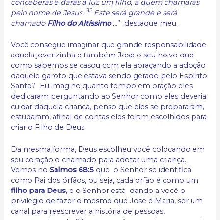
conceberás e darás à luz um filho, a quem chamarás
32
pelo nome de Jesus.
Este será grande e será
chamado
Filho do Altíssimo
…
” destaque meu.
Você consegue imaginar que grande responsabilidade
aquela jovenzinha e também José o seu noivo que
como sabemos se casou com ela abraçando a adoção
daquele garoto que estava sendo gerado pelo Espírito
Santo? Eu imagino quanto tempo em oração eles
dedicaram perguntando ao Senhor como eles deveria
cuidar daquela criança, penso que eles se prepararam,
estudaram, afinal de contas eles foram escolhidos para
criar o Filho de Deus.
Da mesma forma, Deus escolheu você colocando em
seu coração o chamado para adotar uma criança.
Vemos no
Salmos 68:5
que o Senhor se identifica
como Pai dos órfãos, ou seja, cada órfão é como um
filho para Deus
, e o Senhor está dando a você o
privilégio de fazer o mesmo que José e Maria, ser um
canal para reescrever a história de pessoas,