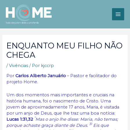
Ir
para
o
MAI
conteúdo
Toda criança tem direito a uma família
ME
ENQUANTO MEU FILHO NÃO
CHEGA
/
Vivências
/ Por
kjccrp
Por
Carlos Alberto Januário
– Pastor e facilitador do
projeto Home.
Um dos momentos mais importantes e cruciais na
história humana, foi o nascimento de Cristo. Uma
jovem de aproximadamente 17 anos, Maria, é visitada
por um anjo de Deus, que lhe traz uma boa notícia:
“
Lucas 1:31,32
Mas o anjo lhe disse: Maria, não temas;
31
porque achaste graça diante de Deus.
Eis que