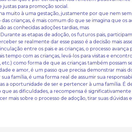
 justas para promoção social.
ha muito à uma gestação, justamente por que nem sem
 das crianças, é mais comum do que se imagina que os 
são as conhecidas adoções tardias, mas
 Durante as etapas de adoção, os futuros pais, particip
ceber se realmente dar esse passo é a decisão mais asse
nculação entre os pais e as crianças, o processo avança 
s tempo com as crianças, levá-los para visitas e encon
mos, etc.) como forma de que as crianças também possam s
edade e amor, é um passo que precisa demonstrar mais 
ua família, é uma forma real de assumir sua responsabili
as a oportunidade de ser e pertencer à uma família. É d
 que as dificuldades, a recompensa é significativamente p
er mais sobre o processo de adoção, tirar suas dúvidas e