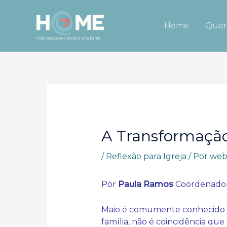
Ir
para
Home
Quem
o
Toda criança tem direito a uma família
conteúdo
A Transformaçã
/
Reflexão para Igreja
/ Por
web
Por
Paula Ramos
Coordenador
Maio é comumente conhecido co
família, não é coincidência qu