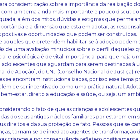
a conscientização sobre a importância da realização do
va com um tema ainda mais importante e pouco discutido
uada, além dos mitos, dúvidas e estigmas que permeiam
portância e a dimensão que está em adotar, as respons
 positivas e oportunidades que podem ser construídas.
ue aqueles que pretendem habilitar-se à adoção podem se
ravés de uma avaliação minuciosa sobre o perfil daqueles 
al e psicológica é de vital importância, para que haja 
s e adolescentes que aguardam para serem destinadas à u
al de Adoção), do CNJ (Conselho Nacional de Justiça) 
es se encontram institucionalizadas, por isso esse tema 
 além de ser incentivado como uma prática natural. Ado
bem-estar, direito a educação e saúde, ou seja, um ambi
Considerando o fato de que as crianças e adolescentes q
radas do seus antigos núcleos familiares por estarem em s
eus direitos e da sua proteção de fato. Pessoas que se c
anças, tornam-se de imediato agentes de transformação d
ssas crianças e por consequência refletem positivament