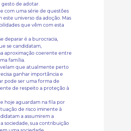
 gesto de adotar.
 e com uma série de questões
 este universo da adoção. Mas
abilidades que vêm com esta
 deparar é a burocracia,
que se candidatam,
uma aproximação coerente entre
ma família.
revelam que atualmente perto
precisa ganhar importância e
tar pode ser uma forma de
ente de respeito a proteção à
ue hoje aguardam na fila por
ituação de risco iminente à
andidatam a assumirem a
a sociedade, sua contribuição
e em uma sociedade,