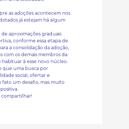
pre as adoções acontecem nos
adotados já estejam há algum
am de aproximações graduais
rtiva, conforme essa etapa de
para a consolidação da adoção,
tros com os demais membros da
e habituar à esse novo núcleo.
do que uma busca por
dade social, ofertar e
e fato um desafio, mas muito
ositiva.
 compartilhar!