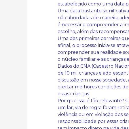
estabelecido como uma data par
Uma data bastante significati
não abordadas de maneira adeq
é necessário compreender a im
escolha, além das recompensas
Uma das primeiras barreiras q
afinal, o processo inicia-se at
compreender sua realidade soci
o núcleo familiar e as criança
Dados do CNA (Cadastro Nacion
de 10 mil crianças e adolescent
discussão em nossa sociedade,
ofertar melhores condições de 
essas crianças.
Por que isso é tão relevante? 
um lar, via de regra foram reti
violência ou em violação dos s
responsabilidade por essas cri
tem impacto direto na vida de