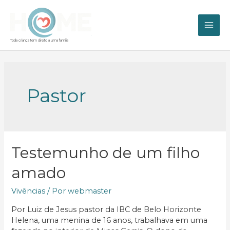
Ir
para
o
MAI
conteúdo
Toda criança tem direito a uma família
ME
Pastor
Testemunho de um filho
amado
Vivências
/ Por
webmaster
Por Luiz de Jesus pastor da IBC de Belo Horizonte
Helena, uma menina de 16 anos, trabalhava em uma