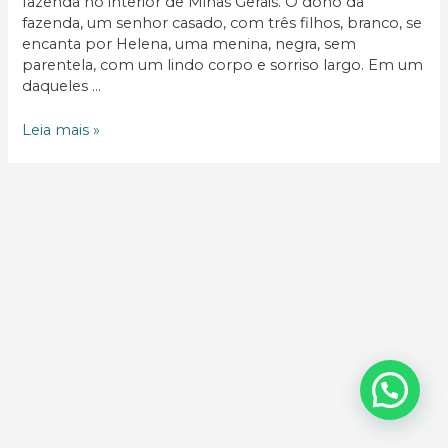
fazenda no interior de Minas Gerais. O dono da
fazenda, um senhor casado, com três filhos, branco, se
encanta por Helena, uma menina, negra, sem
parentela, com um lindo corpo e sorriso largo. Em um
daqueles …
Testemunho
Leia mais »
de
um
filho
amado