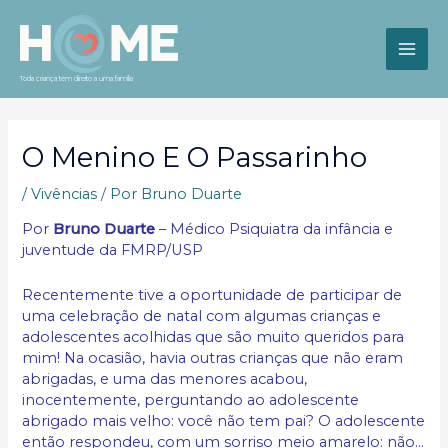
Ir
para
o
MAI
conteúdo
Toda criança tem direito a uma família
ME
O Menino E O Passarinho
/
Vivências
/ Por
Bruno Duarte
Por
Bruno Duarte
– Médico Psiquiatra da infância e
juventude da FMRP/USP
Recentemente tive a oportunidade de participar de
uma celebração de natal com algumas crianças e
adolescentes acolhidas que são muito queridos para
mim! Na ocasião, havia outras crianças que não eram
abrigadas, e uma das menores acabou,
inocentemente, perguntando ao adolescente
abrigado mais velho: você não tem pai? O adolescente
então respondeu, com um sorriso meio amarelo: não…